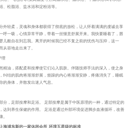
浴、松脂浴、盐水浴和淀粉浴等。
分外轻柔，灵魂和身体都获得了彻底的放松，让人怀着满满的虔诚去享
一呼一吸，心情异常平静，带着一丝惬意舒展开来。我快要睡着了，唇
婴儿般自在到忘我。离开的时候我已经不复之前的忧伤与压抑，这一
而从容地走出来了。
护理
然精油，搭配柔和按摩使它们沁入肌肤。伴随技师手法的深入，使之身
，纠结的肌肉将渐渐舒展，烦躁的内心将渐渐安静，疼痛消失了，睡眠
你的身体，并散发出迷人气息。
部分，足部按摩和足浴。 足部按摩是属于中医原理的一种，通过特定的
，达到养生保健的作用。 足浴是通过外部环境促进脚步血液循环，改善
康。
上海浦东新的一家休闲会所_环境五星级的标准