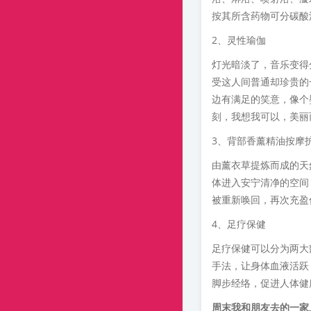
按其所含药物可分碳酸
2、灵性瑜伽
灯光暗淡了，音乐变得
受这人间普通却珍贵的
边有满足的笑意，像个
刻，我想我可以，美丽
3、背部香薰精油按摩
由薰衣草提炼而成的天
体进入安宁清净的空间
被重新唤回，再次充盈
4、足疗保健
足疗保健可以分为两大
手法，让身体血液活跃
脚步经络，促进人体健
周末我和朋友去的一家