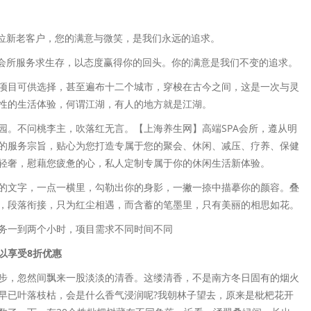
。
一位新老客户，您的满意与微笑，是我们永远的追求。
闲会所服务求生存，以态度赢得你的回头。你的满意是我们不变的追求。
项目可供选择，甚至遍布十二个城市，穿梭在古今之间，这是一次与灵
性的生活体验，何谓江湖，有人的地方就是江湖。
园。不问桃李主，吹落红无言。【上海养生网】高端SPA会所，遵从明
的服务宗旨，贴心为您打造专属于您的聚会、休闲、减压、疗养、保健
轻奢，慰藉您疲惫的心，私人定制专属于你的休闲生活新体验。
的文字，一点一横里，勾勒出你的身影，一撇一捺中描摹你的颜容。叠
，段落衔接，只为红尘相遇，而含蓄的笔墨里，只有美丽的相思如花。
务一到两个小时，项目需求不同时间不同
以享受8折优惠
步，忽然间飘来一股淡淡的清香。这缕清香，不是南方冬日固有的烟火
早已叶落枝枯，会是什么香气浸润呢?我朝林子望去，原来是枇杷花开