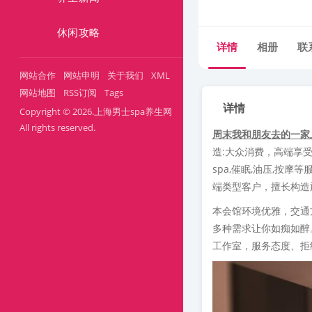
休闲攻略
详情
相册
联
网站合作
网站申明
关于我们
XML
网站地图
RSS订阅
Tags
详情
Copyright © 2026.上海男士spa养生网
All rights reserved.
周末我和朋友去的一家
造:大众消费，高端享受
spa,催眠,油压,按
端类型客户，擅长构造
本会馆环境优雅，交通
多种需求让你如痴如醉
工作室，服务态度、拒