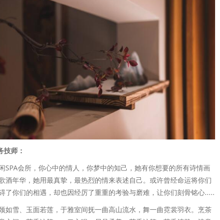
务技师：
闲SPA会所，你心中的情人，你梦中的知己，她有你想要的所有诗情画
歌酒年华，她用最真挚，最热烈的情来表述自己。或许曾经命运将你们
了你们的相遇，却也因经厉了重重的考验与磨难，让你们刻骨铭心.....
颈如雪、玉面若莲，于雅室间抚一曲高山流水，舞一曲霓裳羽衣。烹茶