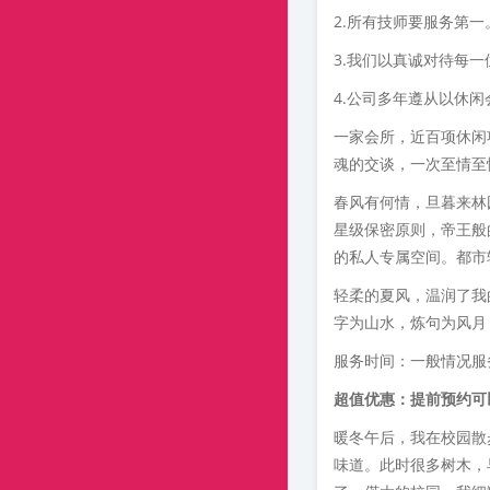
2.所有技师要服务第一
3.我们以真诚对待每
4.公司多年遵从以休
一家会所，近百项休闲
魂的交谈，一次至情至
春风有何情，旦暮来林
星级保密原则，帝王般
的私人专属空间。都市
轻柔的夏风，温润了我
字为山水，炼句为风月
服务时间：一般情况服
超值优惠：提前预约可
暖冬午后，我在校园散
味道。此时很多树木，