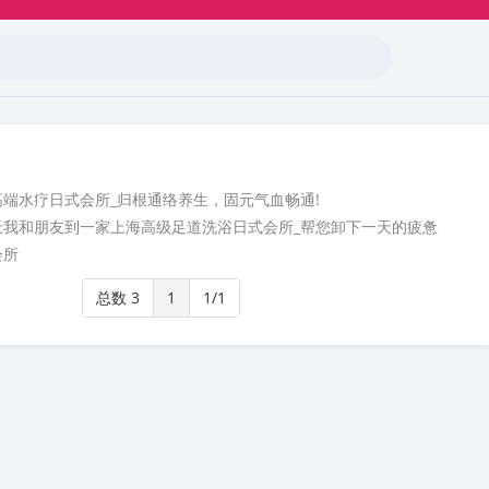
高端水疗日式会所_归根通络养生，固元气血畅通!
天我和朋友到一家上海高级足道洗浴日式会所_帮您卸下一天的疲惫
会所
总数 3
1
1/1