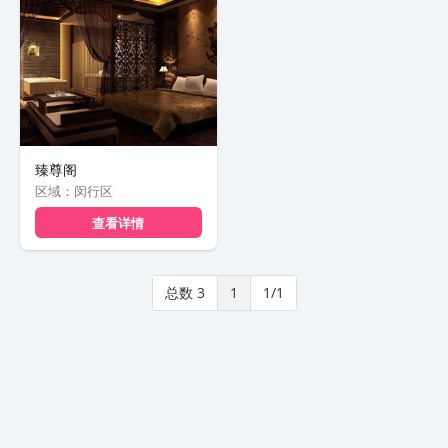
臻尊阁
区域：闵行区
查看详情
总数 3
1
1/1