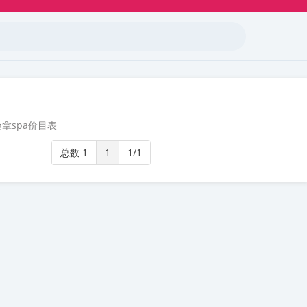
拿spa价目表
总数 1
1
1/1