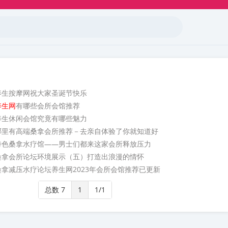
养生按摩网祝大家圣诞节快乐
养生网
有哪些会所会馆推荐
养生休闲会馆究竟有哪些魅力
哪里有高端桑拿会所推荐－去亲自体验了你就知道好
特色桑拿水疗馆——男士们都来这家会所释放压力
桑拿会所论坛环境展示（五）打造出浪漫的情怀
桑拿减压水疗论坛养生网2023年会所会馆推荐已更新
总数 7
1
1/1