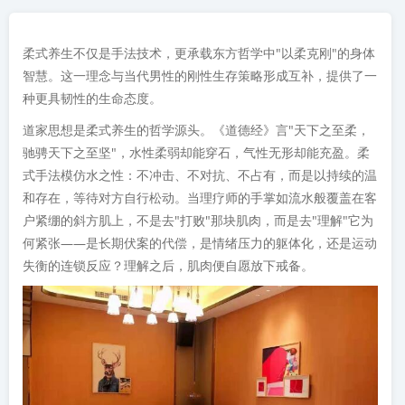
柔式养生不仅是手法技术，更承载东方哲学中"以柔克刚"的身体
智慧。这一理念与当代男性的刚性生存策略形成互补，提供了一
种更具韧性的生命态度。
道家思想是柔式养生的哲学源头。《道德经》言"天下之至柔，
驰骋天下之至坚"，水性柔弱却能穿石，气性无形却能充盈。柔
式手法模仿水之性：不冲击、不对抗、不占有，而是以持续的温
和存在，等待对方自行松动。当理疗师的手掌如流水般覆盖在客
户紧绷的斜方肌上，不是去"打败"那块肌肉，而是去"理解"它为
何紧张——是长期伏案的代偿，是情绪压力的躯体化，还是运动
失衡的连锁反应？理解之后，肌肉便自愿放下戒备。