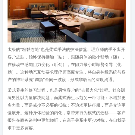
太极的"粘黏连随"也是柔式手法的技法借鉴。理疗师的手不离开
客户皮肤，始终保持接触（粘），跟随身体的微小移动（随），
在移动中感知阻力变化（听劲），在阻力最小时顺势引导（化
劲）。这种动态互动要求理疗师高度专注，将自身神经系统与客
户的神经系统"调频"至同一波段，形成非语言的深度沟通。
柔式养生的修习过程，也是男性客户的"去暴力化"过程。社会训
练男性以力量解决问题，而柔式养生示范另一种可能：不增加更
多力量，而是减少不必要的抵抗；不追求更快征服，而是允许更
慢展开。这种身体经验的内化，常带来行为模式的迁移——客户
报告在商务谈判中更能倾听，在亲子关系中更少对抗，在自我要
求中更多宽容。