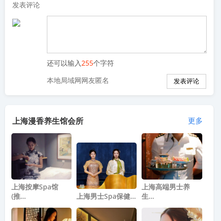
发表评论
还可以输入
255
个字符
本地局域网网友匿名
上海漫香养生馆会所
更多
上海按摩spa馆
上海高端男士养
(推…
上海男士Spa保健…
生…